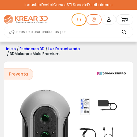
Industria
Dental
Cursos
STL
Soporte
Distribuidores
0
Inicio
/
Escáneres 3D
/
Luz Estructurada
/ 3DMakerpro Mole Premium
Preventa