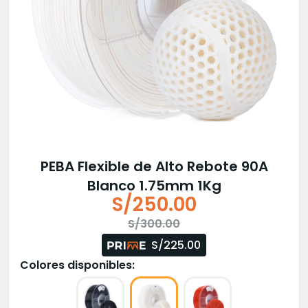
PEBA Flexible de Alto Rebote 90A
Blanco 1.75mm 1Kg
S/
250.00
El
El
S/
300.00
precio
precio
S/225.00
original
actual
Colores disponibles:
era:
es:
S/300.00.
S/250.00.