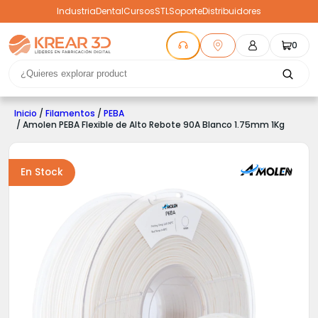
Industria
Dental
Cursos
STL
Soporte
Distribuidores
0
Inicio
/
Filamentos
/
PEBA
/ Amolen PEBA Flexible de Alto Rebote 90A Blanco 1.75mm 1Kg
En Stock