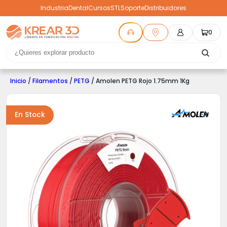
Industria
Dental
Cursos
STL
Soporte
Distribuidores
0
Inicio
/
Filamentos
/
PETG
/ Amolen PETG Rojo 1.75mm 1Kg
En Stock