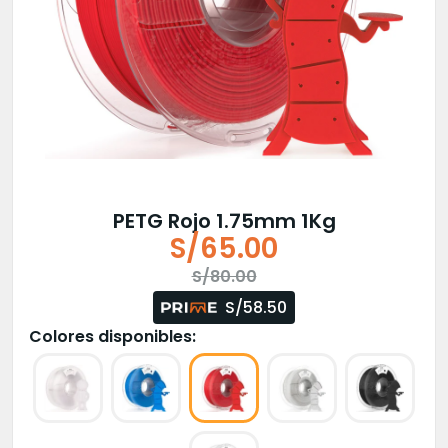
PETG Rojo 1.75mm 1Kg
S/
65.00
El
El
S/
80.00
precio
precio
S/58.50
original
actual
Colores disponibles:
era:
es:
S/80.00.
S/65.00.