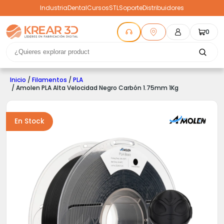
Industria
Dental
Cursos
STL
Soporte
Distribuidores
0
Inicio
/
Filamentos
/
PLA
/ Amolen PLA Alta Velocidad Negro Carbón 1.75mm 1Kg
En Stock