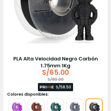
PLA Alta Velocidad Negro Carbón
1.75mm 1Kg
S/
65.00
El
El
S/
80.00
precio
precio
S/58.50
original
actual
Colores disponibles:
era:
es:
S/80.00.
S/65.00.