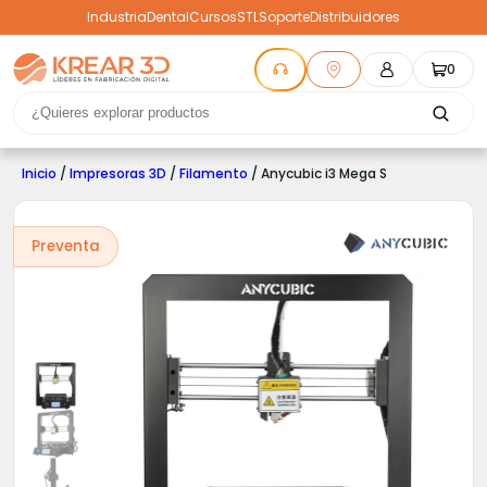
Industria
Dental
Cursos
STL
Soporte
Distribuidores
0
Inicio
/
Impresoras 3D
/
Filamento
/ Anycubic i3 Mega S
Preventa