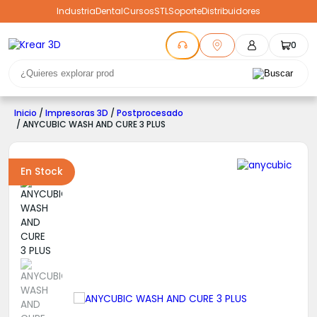
Industria
Dental
Cursos
STL
Soporte
Distribuidores
0
Inicio
/
Impresoras 3D
/
Postprocesado
/ ANYCUBIC WASH AND CURE 3 PLUS
En Stock