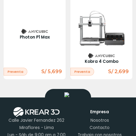
Photon P1 Max
Kobra 4 Combo
S/ 5,699
S/ 2,699
Preventa
Preventa
Empresa
Calle Javier Fernandez 262
Nosotros
Miraflores - Lima
Contacto
Lun - Sáb de 9:00 am a 7:00
Trabaja con nosotros