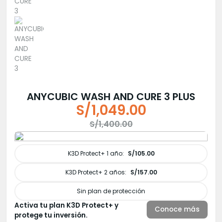
ANYCUBIC WASH AND CURE 3 PLUS
S/
1,049.00
El
El
S/
1,400.00
precio
precio
original
actual
K3D Protect+ 1 año:
S/105.00
era:
es:
K3D Protect+ 2 años:
S/157.00
S/1,400.00.
S/1,049.00.
Sin plan de protección
Activa tu plan K3D Protect+ y
Conoce más
protege tu inversión.