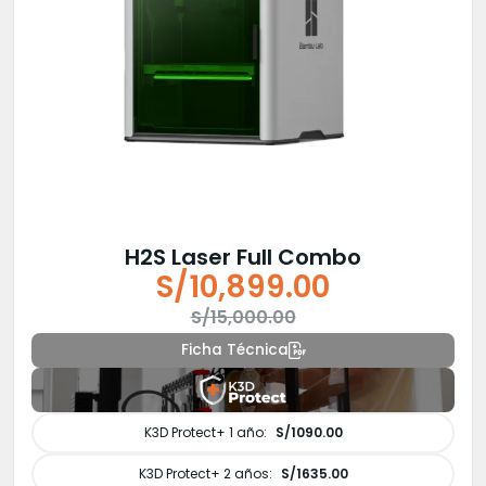
H2S Laser Full Combo
S/
10,899.00
El
El
S/
15,000.00
precio
precio
Ficha Técnica
original
actual
era:
es:
S/15,000.00.
S/10,899.00.
K3D Protect+ 1 año:
S/1090.00
K3D Protect+ 2 años:
S/1635.00