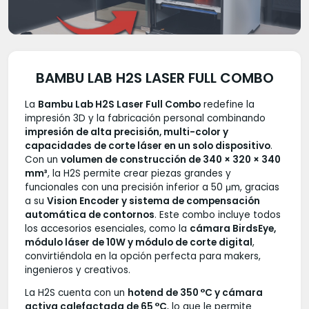
BAMBU LAB H2S LASER FULL COMBO
La
Bambu Lab H2S Laser Full Combo
redefine la
impresión 3D y la fabricación personal combinando
impresión de alta precisión, multi-color y
capacidades de corte láser en un solo dispositivo
.
Con un
volumen de construcción de 340 × 320 × 340
mm³
, la H2S permite crear piezas grandes y
funcionales con una precisión inferior a 50 μm, gracias
a su
Vision Encoder y sistema de compensación
automática de contornos
. Este combo incluye todos
los accesorios esenciales, como la
cámara BirdsEye,
módulo láser de 10W y módulo de corte digital
,
convirtiéndola en la opción perfecta para makers,
ingenieros y creativos.
La H2S cuenta con un
hotend de 350 °C y cámara
activa calefactada de 65 °C
, lo que le permite