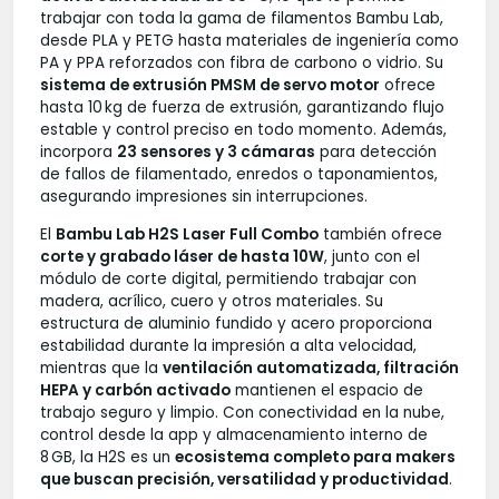
trabajar con toda la gama de filamentos Bambu Lab,
desde PLA y PETG hasta materiales de ingeniería como
PA y PPA reforzados con fibra de carbono o vidrio. Su
sistema de extrusión PMSM de servo motor
ofrece
hasta 10 kg de fuerza de extrusión, garantizando flujo
estable y control preciso en todo momento. Además,
incorpora
23 sensores y 3 cámaras
para detección
de fallos de filamentado, enredos o taponamientos,
asegurando impresiones sin interrupciones.
El
Bambu Lab H2S Laser Full Combo
también ofrece
corte y grabado láser de hasta 10W
, junto con el
módulo de corte digital, permitiendo trabajar con
madera, acrílico, cuero y otros materiales. Su
estructura de aluminio fundido y acero proporciona
estabilidad durante la impresión a alta velocidad,
mientras que la
ventilación automatizada, filtración
HEPA y carbón activado
mantienen el espacio de
trabajo seguro y limpio. Con conectividad en la nube,
control desde la app y almacenamiento interno de
8 GB, la H2S es un
ecosistema completo para makers
que buscan precisión, versatilidad y productividad
.