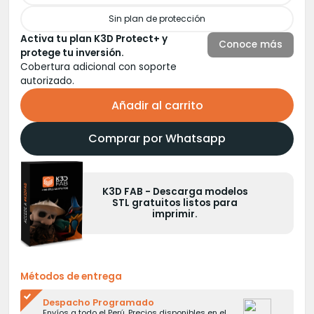
Sin plan de protección
Activa tu plan K3D Protect+ y
Conoce más
protege tu inversión.
Cobertura adicional con soporte
autorizado.
Añadir al carrito
Comprar por Whatsapp
K3D LAB - Aprende impresión
3D con un curso certificado y
gratuito.
Métodos de entrega
Despacho Programado
Envíos a todo el Perú. Precios disponibles en el