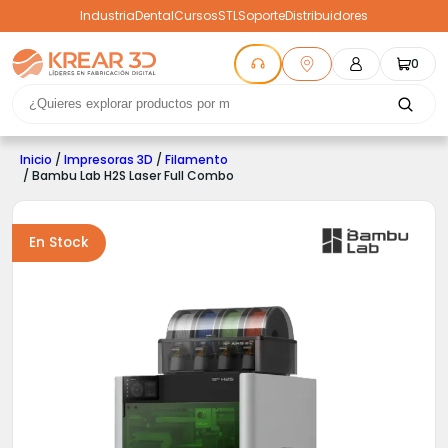
Industria
Dental
Cursos
STL
Soporte
Distribuidores
0
Inicio
/
Impresoras 3D
/
Filamento
/ Bambu Lab H2S Laser Full Combo
En Stock