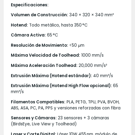
Especificaciones:
Volumen de Construcción:
340 × 320 × 340 mm³
Hotend:
Todo metálico, hasta 350 °C
Cámara Activa:
65 °C
Resolución de Movimiento:
<50 μm
Máxima Velocidad de Toolhead:
1000 mm/s
Máxima Aceleración Toolhead:
20,000 mm/s²
Extrusión Máxima (Hotend estándar):
40 mm³/s
Extrusión Máxima (Hotend High Flow opcional):
65
mm³/s
Filamentos Compatibles:
PLA, PETG, TPU, PVA, BVOH,
ABS, ASA, PC, PA, PPS y versiones reforzadas con fibra
Sensores y Cámaras:
23 sensores + 3 cámaras
(BirdsEye, Live View y Toolhead)
Laser y Corte Digital:
Láser 10W 455 nm, módulo de