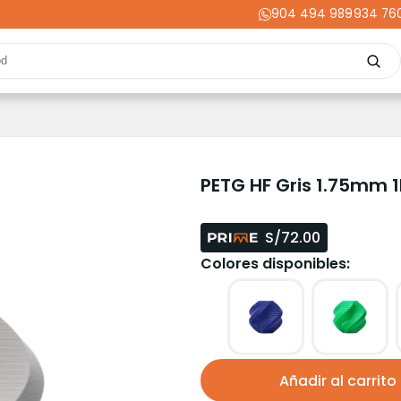
904 494 989
-
934 76
Repuestos
Upgrades
Herramientas
Acabados
Cortador
ming
Energía
Dental
Industria
Liquidaciones
PRIME
PETG HF Gris 1.75mm 
S/72.00
Colores disponibles:
Añadir al carrito