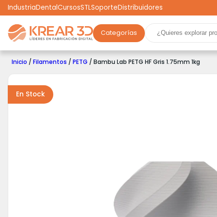
Industria
Dental
Cursos
STL
Soporte
Distribuidores
Categorías
Marcas
Impresoras 3D
Filamentos
Resinas
Inicio
/
Filamentos
/
PETG
/ Bambu Lab PETG HF Gris 1.75mm 1kg
Robótica
Scooters
Drones
Realidad Virtual
Ga
En Stock