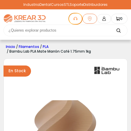
Industria
Dental
Cursos
STL
Soporte
Distribuidores
0
Inicio
/
Filamentos
/
PLA
/ Bambu Lab PLA Mate Marrón Café 1.75mm 1kg
En Stock