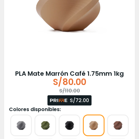
PLA Mate Marrón Café 1.75mm 1kg
S/
80.00
El
El
S/
110.00
precio
precio
S/72.00
original
actual
Colores disponibles:
era:
es:
S/110.00.
S/80.00.