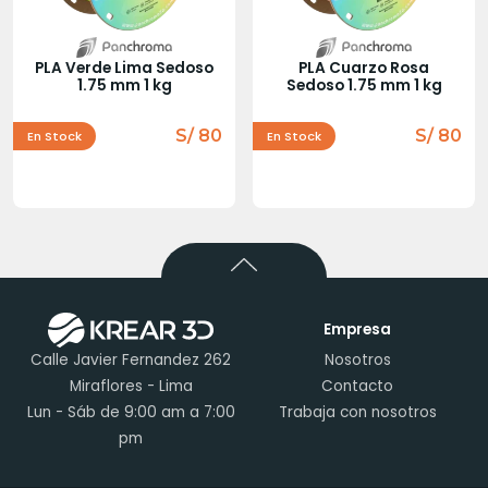
PLA Verde Lima Sedoso
PLA Cuarzo Rosa
1.75 mm 1 kg
Sedoso 1.75 mm 1 kg
S/ 80
S/ 80
En Stock
En Stock
Empresa
Calle Javier Fernandez 262
Nosotros
Miraflores - Lima
Contacto
Lun - Sáb de 9:00 am a 7:00
Trabaja con nosotros
pm