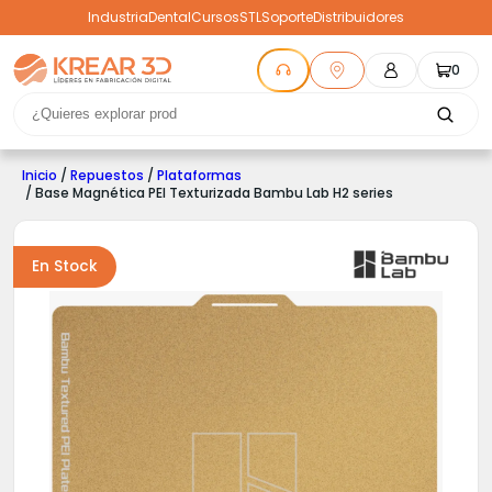
Industria
Dental
Cursos
STL
Soporte
Distribuidores
0
Inicio
/
Repuestos
/
Plataformas
/ Base Magnética PEI Texturizada Bambu Lab H2 series
En Stock