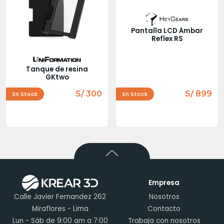
Pantalla LCD Ámbar
Reflex RS
Tanque de resina
GKtwo
S/ 300
S/ 899
En Stock
En Stock
Empresa
Calle Javier Fernandez 262
Nosotros
Miraflores - Lima
Contacto
Lun - Sáb de 9:00 am a 7:00
Trabaja con nosotros