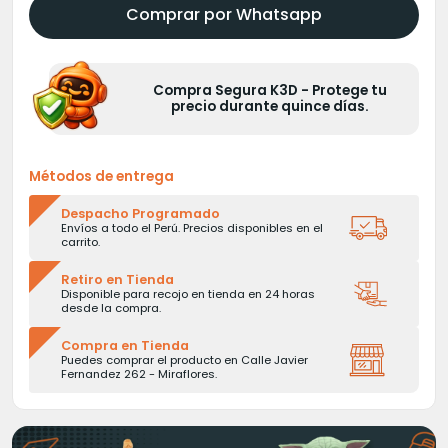
S/400.00.
S/350.00.
Comprar por Whatsapp
Compra Segura K3D - Protege tu
precio durante quince días.
Métodos de entrega
Despacho Programado
Envíos a todo el Perú. Precios disponibles en el
carrito.
Retiro en Tienda
Disponible para recojo en tienda en 24 horas
desde la compra.
Compra en Tienda
Puedes comprar el producto en Calle Javier
Fernandez 262 - Miraflores.