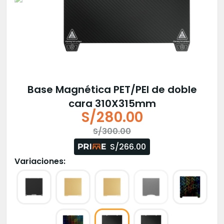
Base Magnética PET/PEI de doble
cara 310X315mm
S/
280.00
El
El
S/
300.00
precio
precio
S/266.00
original
actual
Variaciones:
era:
es:
S/300.00.
S/280.00.