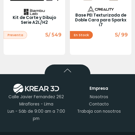
Base PEI Texturizada de
Kit de Corte y Dibujo
Doble Cara para Sparkx
Serie A2L/H2
i7
S/ 549
S/ 99
Preventa
En Stock
Empresa
Calle Javier Fernandez 262
Nosotros
Miraflores - Lima
Contacto
Lun - Sáb de 9:00 am a 7:00
Trabaja con nosotros
pm