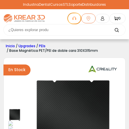
Industria
Dental
Cursos
STL
Soporte
Distribuidores
0
Inicio
/
Upgrades
/
PEIs
/ Base Magnética PET/PEI de doble cara 310X315mm
En Stock