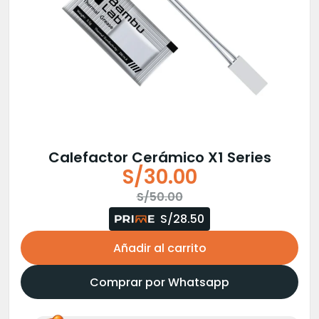
Calefactor Cerámico X1 Series
S/
30.00
El
El
S/
50.00
precio
precio
S/28.50
original
actual
Añadir al carrito
era:
es:
S/50.00.
S/30.00.
Comprar por Whatsapp