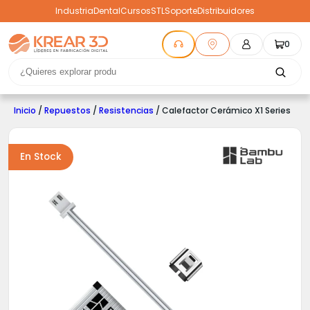
Industria
Dental
Cursos
STL
Soporte
Distribuidores
0
Inicio
/
Repuestos
/
Resistencias
/ Calefactor Cerámico X1 Series
En Stock