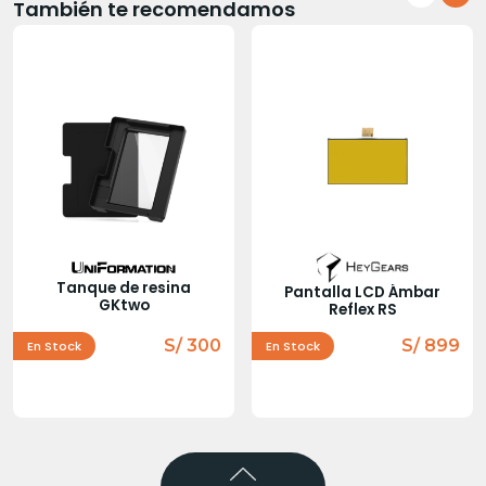
También te recomendamos
Tanque de resina
Pantalla LCD Ámbar
GKtwo
Reflex RS
S/ 300
S/ 899
En Stock
En Stock