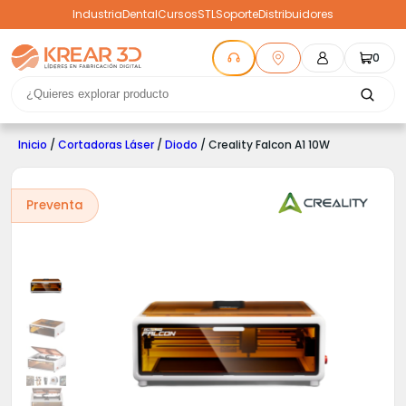
Industria
Dental
Cursos
STL
Soporte
Distribuidores
0
Inicio
/
Cortadoras Láser
/
Diodo
/ Creality Falcon A1 10W
Preventa