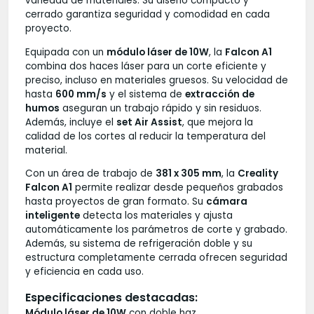
variedad de materiales. Su diseño compacto y
cerrado garantiza seguridad y comodidad en cada
proyecto.
Equipada con un
módulo láser de 10W
, la
Falcon A1
combina dos haces láser para un corte eficiente y
preciso, incluso en materiales gruesos. Su velocidad de
hasta
600 mm/s
y el sistema de
extracción de
humos
aseguran un trabajo rápido y sin residuos.
Además, incluye el
set Air Assist
, que mejora la
calidad de los cortes al reducir la temperatura del
material.
Con un área de trabajo de
381 x 305 mm
, la
Creality
Falcon A1
permite realizar desde pequeños grabados
hasta proyectos de gran formato. Su
cámara
inteligente
detecta los materiales y ajusta
automáticamente los parámetros de corte y grabado.
Además, su sistema de refrigeración doble y su
estructura completamente cerrada ofrecen seguridad
y eficiencia en cada uso.
Especificaciones destacadas:
Módulo láser de 10W
con doble haz