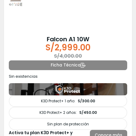
Falcon A1 10W
S/
2,999.00
El
El
S/
4,000.00
precio
precio
Ficha Técnica
original
actual
Sin existencias
era:
es:
S/4,000.00.
S/2,999.00.
K3D Protect+ 1 año:
S/300.00
K3D Protect+ 2 años:
S/450.00
Sin plan de protección
Activa tu plan K3D Protect+ y
Conoce más