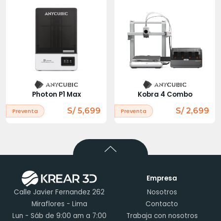
Photon P1 Max
Kobra 4 Combo
S/ 5,699
S/ 2,699
Preventa
Preventa
Empresa
Calle Javier Fernandez 262
Nosotros
Miraflores - Lima
Contacto
Lun - Sáb de 9:00 am a 7:00
Trabaja con nosotros