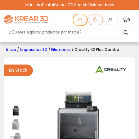
Industria
Dental
Cursos
STL
Soporte
Distribuidores
0
Inicio
/
Impresoras 3D
/
Filamento
/ Creality K2 Plus Combo
En Stock