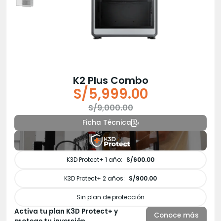
K2 Plus Combo
S/
5,999.00
El
El
S/
9,000.00
precio
precio
Ficha Técnica
original
actual
era:
es:
S/9,000.00.
S/5,999.00.
K3D Protect+ 1 año:
S/600.00
K3D Protect+ 2 años:
S/900.00
Sin plan de protección
Activa tu plan K3D Protect+ y
Conoce más