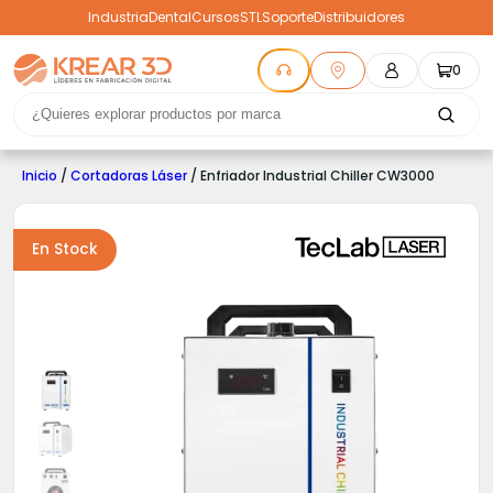
Industria
Dental
Cursos
STL
Soporte
Distribuidores
0
Inicio
/
Cortadoras Láser
/ Enfriador Industrial Chiller CW3000
En Stock