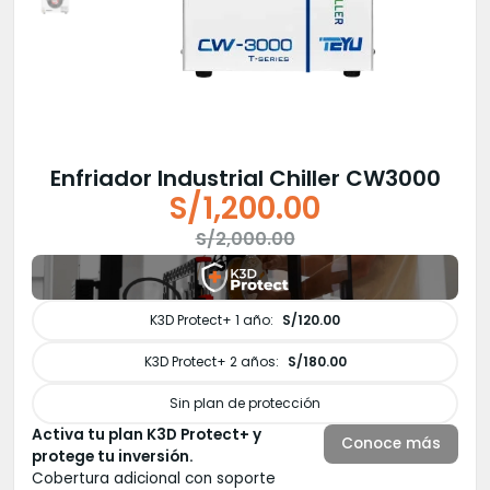
Enfriador Industrial Chiller CW3000
S/
1,200.00
El
El
S/
2,000.00
precio
precio
original
actual
era:
es:
K3D Protect+ 1 año:
S/120.00
S/2,000.00.
S/1,200.00.
K3D Protect+ 2 años:
S/180.00
Sin plan de protección
Activa tu plan K3D Protect+ y
Conoce más
protege tu inversión.
Cobertura adicional con soporte