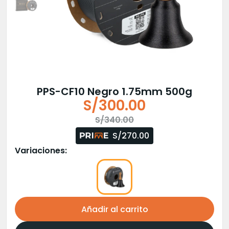
PPS-CF10 Negro 1.75mm 500g
S/
300.00
El
El
S/
340.00
precio
precio
S/270.00
original
actual
Variaciones:
era:
es:
S/340.00.
S/300.00.
Añadir al carrito