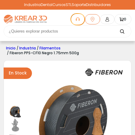
Industria
Dental
Cursos
STL
Soporte
Distribuidores
0
Inicio
/
Industria
/
Filamentos
/ Fiberon PPS-CF10 Negro 1.75mm 500g
En Stock