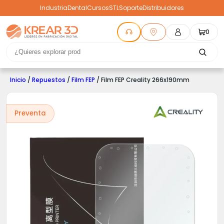
Industria
Dental
Cursos
STL
Soporte
Distribuidores
0
Inicio
/
Repuestos
/
Film FEP
/ Film FEP Creality 266x190mm
Preventa