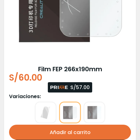
Film FEP 266x190mm
S/
60.00
S/57.00
Variaciones:
Añadir al carrito