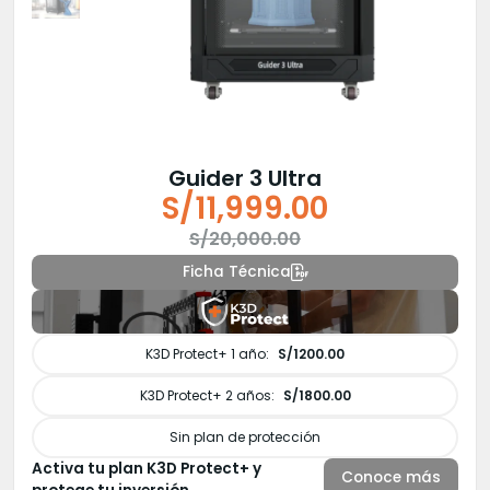
Guider 3 Ultra
S/
11,999.00
El
El
S/
20,000.00
precio
precio
Ficha Técnica
original
actual
era:
es:
S/20,000.00.
S/11,999.00.
K3D Protect+ 1 año:
S/1200.00
K3D Protect+ 2 años:
S/1800.00
Sin plan de protección
Activa tu plan K3D Protect+ y
Conoce más