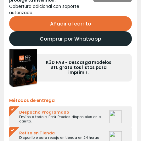
protege tu inversión.
Cobertura adicional con soporte
autorizado.
Añadir al carrito
Comprar por Whatsapp
modelos
K3D LAB - Aprende impresi
s para
3D con un curso certificado
gratuito.
Métodos de entrega
Despacho Programado
Envíos a todo el Perú. Precios disponibles en el
carrito.
Retiro en Tienda
Disponible para recojo en tienda en 24 horas