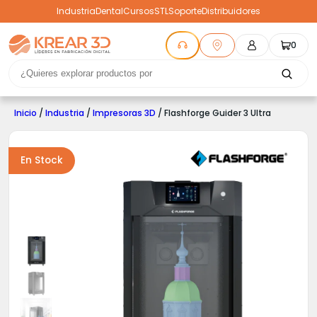
Industria
Dental
Cursos
STL
Soporte
Distribuidores
0
Inicio
/
Industria
/
Impresoras 3D
/ Flashforge Guider 3 Ultra
En Stock