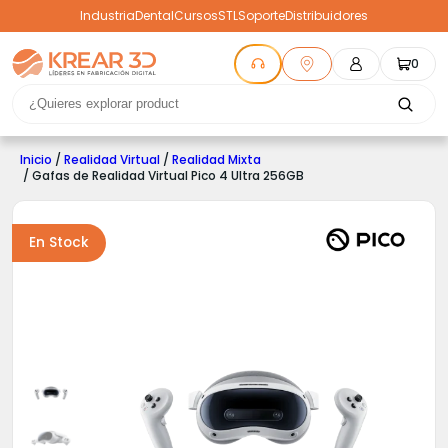
Industria
Dental
Cursos
STL
Soporte
Distribuidores
0
Inicio
/
Realidad Virtual
/
Realidad Mixta
/ Gafas de Realidad Virtual Pico 4 Ultra 256GB
En Stock