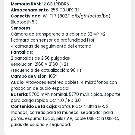
Memoria RAM
: 12 GB LPDDR5
Almacenamiento
: 256 GB UFS 3.1
Conectividad
: Wi-Fi 7 (802.11 a/b/g/n/ac/ax/be),
Bluetooth 5.3
Sensores
:
Cámara de transparencia a color de 32 MP ×2
1 cámara con sensor de profundidad iToF
4 cámaras de seguimiento del entorno
Pantallas
:
2 pantallas de 2,56 pulgadas
Resolución: 2160 × 2160 (×2)
Frecuencia de actualización: 90 Hz
Campo de visión
: 105°
Audio
: Altavoces estéreo dobles, 4 micrófonos con
grabación de audio espacial
Batería
: 5700 mAh nominal, 5770 mAh típica, soporte
para carga rápida QC 4.0 / PD 3.0
Contenido de la caja
: Gafas PICO 4 Ultra MR, 2
mandos, correas para la muñeca, separador para
gafas, espuma facial, pilas AA, cable USB-C a USB-C,
guías de usuario y seguridad.