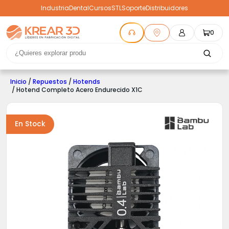
Industria
Dental
Cursos
STL
Soporte
Distribuidores
0
Inicio
/
Repuestos
/
Hotends
/ Hotend Completo Acero Endurecido X1C
En Stock