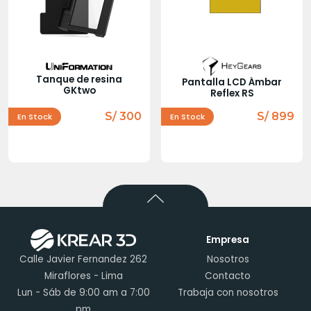
Tanque de resina
Pantalla LCD Ámbar
GKtwo
Reflex RS
S/ 300
S/ 899
En Stock
En Stock
Empresa
Calle Javier Fernandez 262
Nosotros
Miraflores - Lima
Contacto
Lun - Sáb de 9:00 am a 7:00
Trabaja con nosotros
pm