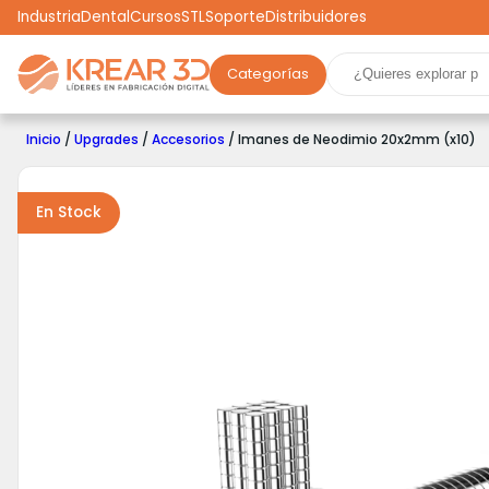
Industria
Dental
Cursos
STL
Soporte
Distribuidores
Categorías
Marcas
Impresoras 3D
Filamentos
Resinas
Inicio
/
Upgrades
/
Accesorios
/ Imanes de Neodimio 20x2mm (x10)
Robótica
Scooters
Drones
Realidad Virtual
Ga
En Stock