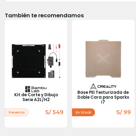
También te recomendamos
Base PEI Texturizada de
Kit de Corte y Dibujo
Doble Cara para Sparkx
Serie A2L/H2
i7
S/ 549
S/ 99
Preventa
En Stock