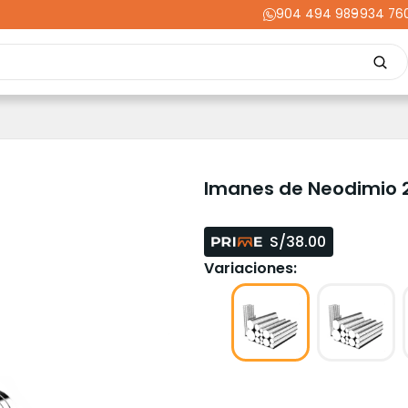
904 494 989
-
934 76
Repuestos
Upgrades
Herramientas
Acabados
Cortador
ming
Energía
Dental
Industria
Liquidaciones
PRIME
Imanes de Neodimio 
S/38.00
Variaciones: