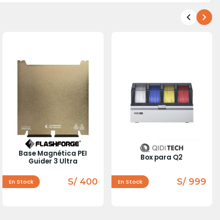
Base Magnética PEI
Box para Q2
Guider 3 Ultra
S/ 400
S/ 999
En Stock
En Stock