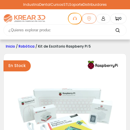
Industria
Dental
Cursos
STL
Soporte
Distribuidores
0
Inicio
/
Robótica
/ Kit de Escritorio Raspberry Pi 5
En Stock