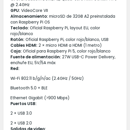
@ 2.4GHz
GPU:
VideoCore VII
Almacenamiento:
microSD de 32GB A2 preinstalada
con Raspberry Pi OS
Teclado:
Oficial Raspberry Pi, layout EU, color
rojo/blanco
Ratón:
Oficial Raspberry Pi, color rojo/blanco, USB
Cables HDMI:
2 × micro HDMI a HDMI (1 metro)
Caja:
Oficial para Raspberry Pi 5, color rojo/blanco
Fuente de alimentación:
27W USB-C Power Delivery,
enchufe EU, 5V/5A máx
Red:
Wi-Fi 802.11 b/g/n/ac (2.4GHz / 5GHz)
Bluetooth 5.0 + BLE
Ethernet Gigabit (>900 Mbps)
Puertos USB:
2 × USB 3.0
2 × USB 2.0
Salidas de video: