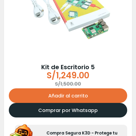
Kit de Escritorio 5
S/
1,249.00
El
El
S/
1,500.00
precio
precio
Añadir al carrito
original
actual
era:
es:
Comprar por Whatsapp
S/1,500.00.
S/1,249.00.
Compra Segura K3D - Protege tu