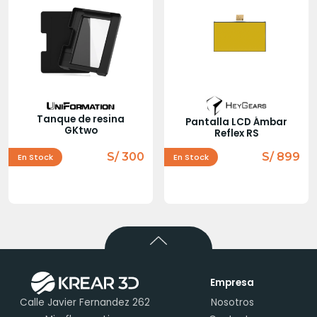
Tanque de resina
Pantalla LCD Ámbar
GKtwo
Reflex RS
S/ 300
S/ 899
En Stock
En Stock
Empresa
Calle Javier Fernandez 262
Nosotros