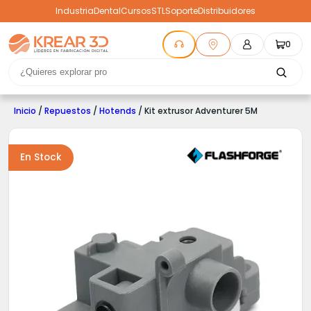
Industria
Dental
Cursos
STL
Soporte
Distribuidores
0
Inicio
/
Repuestos
/
Hotends
/ Kit extrusor Adventurer 5M
En Stock