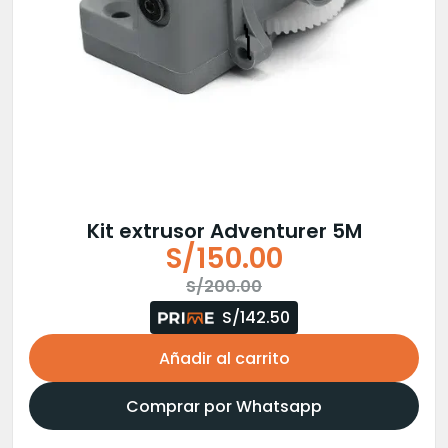
Kit extrusor Adventurer 5M
S/
150.00
El
El
S/
200.00
precio
precio
S/142.50
original
actual
Añadir al carrito
era:
es:
S/200.00.
S/150.00.
Comprar por Whatsapp