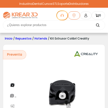
Industria
Dental
Cursos
STL
Soporte
Distribuidores
0
Inicio
/
Repuestos
/
Hotends
/ Kit Extrusor Colibrí Creality
Preventa