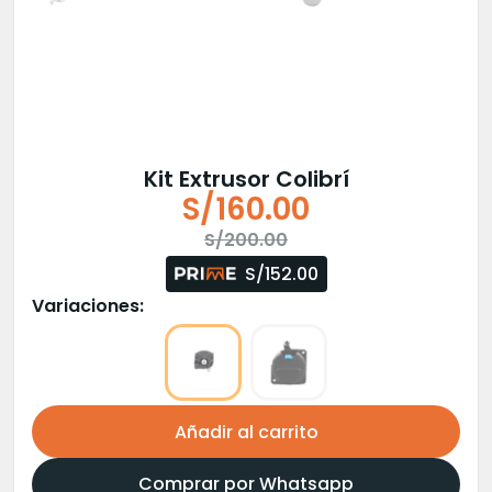
Kit Extrusor Colibrí
S/
160.00
El
El
S/
200.00
precio
precio
S/152.00
original
actual
Variaciones:
era:
es:
S/200.00.
S/160.00.
Añadir al carrito
Comprar por Whatsapp