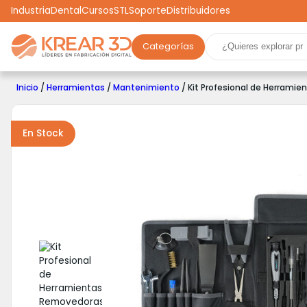
Industria
Dental
Cursos
STL
Soporte
Distribuidores
Categorías
Marcas
Impresoras 3D
Filamentos
Resinas
Inicio
/
Herramientas
/
Mantenimiento
/ Kit Profesional de Herramie
Robótica
Scooters
Drones
Realidad Virtual
Ga
En Stock