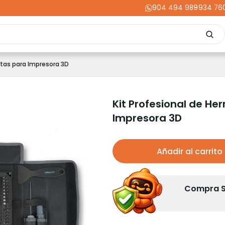
904 494 989
-
934 76
Repuestos
Upgrades
Herramientas
Acabados
Cortador
ntas para Impresora 3D
ming
Energía
Dental
Industria
Liquidaciones
PRIME
Kit Profesional de He
Impresora 3D
Añadir al carrito
Compra Se