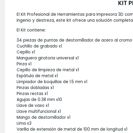
KIT 
El Kit Profesional de Herramientas para Impresora 3D co
ingenio y destreza, este kit ofrece una solución comple
El Kit contiene:
34 piezas de puntas de destornillador de acero al crom
Cuchillo de grabado x1
Cepillo x1
Manguera giratoria universal x1
Pinza x1
Cepillo de limpieza de metal x1
Espátula de metal x1
Limpiador de boquillas de 1.5 mm x1
Pinzas dobladas x1
Pinzas rectas x1
Agujas de 0.38 mm x10
Llave de vaso x1
Llave multifuncional x1
Mango de destornillador x1
Lima x3
Varilla de extensión de metal de 100 mm de longitud x1