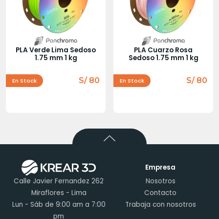
PLA Verde Lima Sedoso
PLA Cuarzo Rosa
1.75 mm 1 kg
Sedoso 1.75 mm 1 kg
S/ 80
S/ 80
En Stock
En Stock
Empresa
Calle Javier Fernandez 262
Nosotros
Miraflores - Lima
Contacto
Lun - Sáb de 9:00 am a 7:00
Trabaja con nosotros
pm