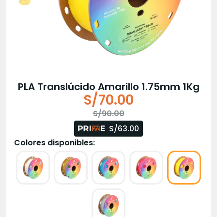
PLA Translúcido Amarillo 1.75mm 1Kg
S/
70.00
El
El
S/
90.00
precio
precio
S/63.00
original
actual
Colores disponibles:
era:
es:
S/90.00.
S/70.00.