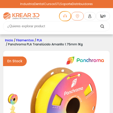
Industria
Dental
Cursos
STL
Soporte
Distribuidores
0
Inicio
/
Filamentos
/
PLA
/ Panchroma PLA Translúcido Amarillo 1.75mm 1Kg
En Stock