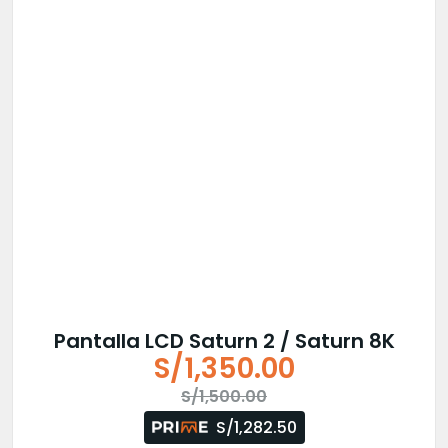
Pantalla LCD Saturn 2 / Saturn 8K
S/
1,350.00
El
El
S/
1,500.00
precio
precio
S/1,282.50