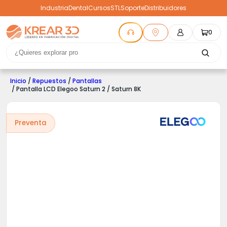
Industria
Dental
Cursos
STL
Soporte
Distribuidores
0
Inicio
/
Repuestos
/
Pantallas
/ Pantalla LCD Elegoo Saturn 2 / Saturn 8K
Preventa