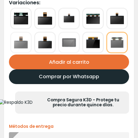
original
actual
Variaciones:
era:
es:
S/1,500.00.
S/1,350.00.
Añadir al carrito
Comprar por Whatsapp
Compra Segura K3D - Protege tu
precio durante quince días.
Métodos de entrega