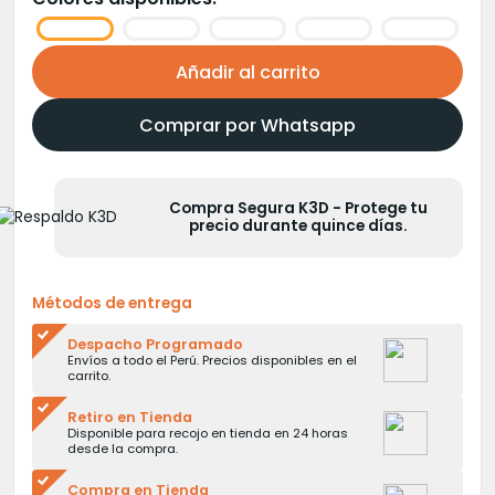
era:
es:
S/105.00.
S/85.00.
Añadir al carrito
Comprar por Whatsapp
Compra Segura K3D - Protege tu
precio durante quince días.
Métodos de entrega
Despacho Programado
Envíos a todo el Perú. Precios disponibles en el
carrito.
Retiro en Tienda
Disponible para recojo en tienda en 24 horas
desde la compra.
Compra en Tienda