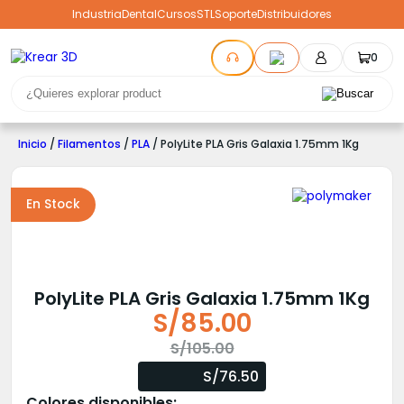
Industria
Dental
Cursos
STL
Soporte
Distribuidores
0
Inicio
/
Filamentos
/
PLA
/ PolyLite PLA Gris Galaxia 1.75mm 1Kg
En Stock
PolyLite PLA Gris Galaxia 1.75mm 1Kg
S/
85.00
El
El
S/
105.00
precio
precio
S/76.50
original
actual
Colores disponibles: