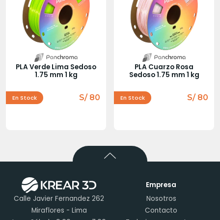
PLA Verde Lima Sedoso
PLA Cuarzo Rosa
1.75 mm 1 kg
Sedoso 1.75 mm 1 kg
S/ 80
S/ 80
En Stock
En Stock
Empresa
Calle Javier Fernandez 262
Nosotros
Miraflores - Lima
Contacto