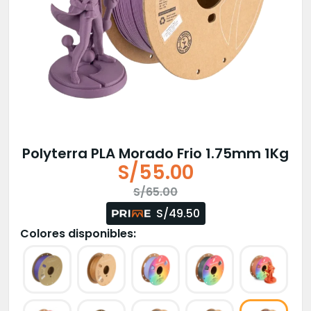
Polyterra PLA Morado Frio 1.75mm 1Kg
S/
55.00
El
El
S/
65.00
precio
precio
S/49.50
original
actual
Colores disponibles:
era:
es:
S/65.00.
S/55.00.