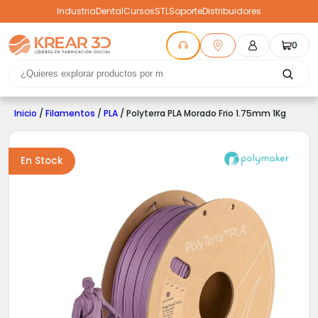
Industria
Dental
Cursos
STL
Soporte
Distribuidores
0
Inicio
/
Filamentos
/
PLA
/ Polyterra PLA Morado Frio 1.75mm 1Kg
En Stock