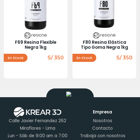
F69 Resina Flexible
F80 Resina Elástica
Negra 1kg
Tipo Goma Negra 1kg
S/ 350
S/ 350
En Stock
En Stock
Empresa
Calle Javier Fernandez 262
Nosotros
Miraflores - Lima
Contacto
Lun - Sáb de 9:00 am a 7:00
Trabaja con nosotros