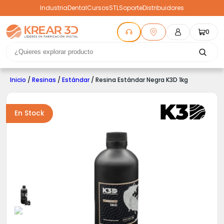
Industria
Dental
Cursos
STL
Soporte
Distribuidores
0
Inicio
/
Resinas
/
Estándar
/ Resina Estándar Negra K3D 1kg
En Stock