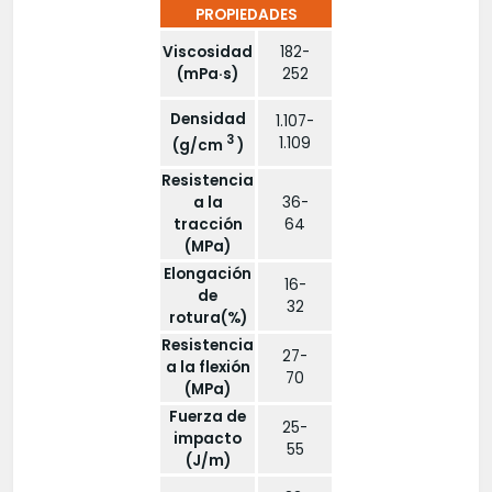
PROPIEDADES
Viscosidad
182-
(mPa·s)
252
Densidad
1.107-
3
1.109
(g/cm
)
Resistencia
a la
36-
tracción
64
(MPa)
Elongación
16-
de
32
rotura(%)
Resistencia
27-
a la flexión
70
(MPa)
Fuerza de
25-
impacto
55
(J/m)