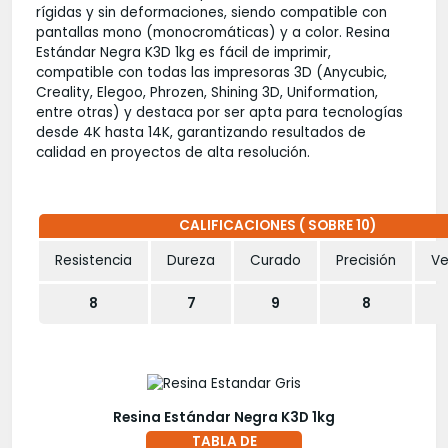
rígidas y sin deformaciones, siendo compatible con
pantallas mono (monocromáticas) y a color. Resina
Estándar Negra K3D 1kg es fácil de imprimir,
compatible con todas las impresoras 3D (Anycubic,
Creality, Elegoo, Phrozen, Shining 3D, Uniformation,
entre otras) y destaca por ser apta para tecnologías
desde 4K hasta 14K, garantizando resultados de
calidad en proyectos de alta resolución.
CALIFICACIONES ( SOBRE 10)
Resistencia
Dureza
Curado
Precisión
Ve
8
7
9
8
Resina Estándar Negra K3D 1kg
TABLA DE