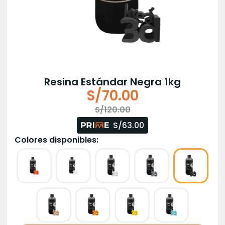
Resina Estándar Negra 1kg
S/
70.00
El
El
S/
120.00
precio
precio
S/63.00
original
actual
Colores disponibles:
era:
es:
S/120.00.
S/70.00.