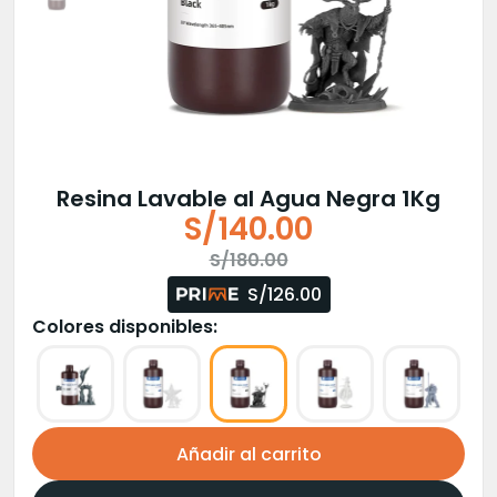
Resina Lavable al Agua Negra 1Kg
S/
140.00
El
El
S/
180.00
precio
precio
S/126.00
original
actual
Colores disponibles:
era:
es:
S/180.00.
S/140.00.
Añadir al carrito