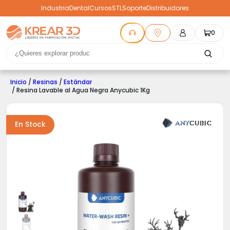
Industria
Dental
Cursos
STL
Soporte
Distribuidores
0
Inicio
/
Resinas
/
Estándar
/ Resina Lavable al Agua Negra Anycubic 1Kg
En Stock