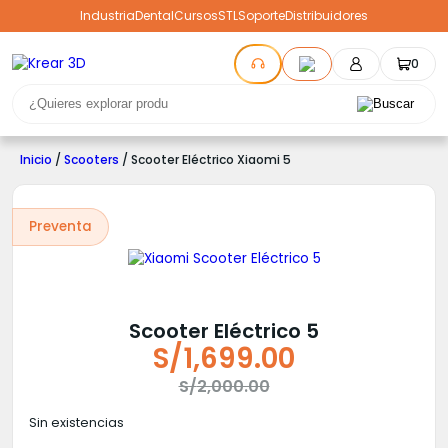
Industria
Dental
Cursos
STL
Soporte
Distribuidores
0
Inicio
/
Scooters
/ Scooter Eléctrico Xiaomi 5
Preventa
Scooter Eléctrico 5
S/
1,699.00
El
El
S/
2,000.00
precio
precio
Sin existencias
original
actual