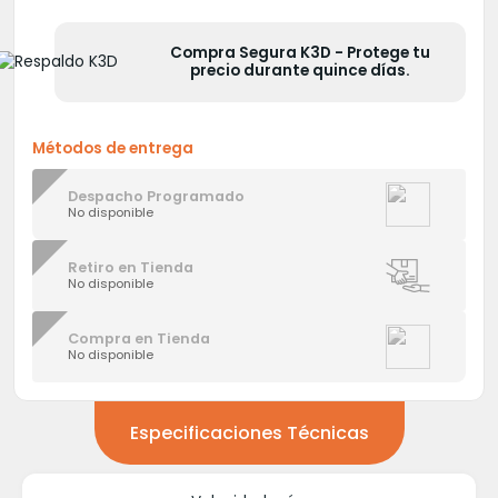
era:
es:
S/2,000.00.
S/1,699.00.
Compra Segura K3D - Protege tu
precio durante quince días.
Métodos de entrega
Despacho Programado
No disponible
Retiro en Tienda
No disponible
Compra en Tienda
No disponible
Especificaciones Técnicas