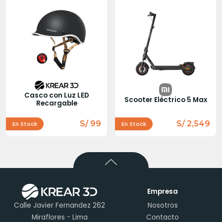
Casco con Luz LED
Scooter Eléctrico 5 Max
Recargable
S/ 99
S/ 2,549
En Stock
En Stock
Empresa
Calle Javier Fernandez 262
Nosotros
Miraflores - Lima
Contacto