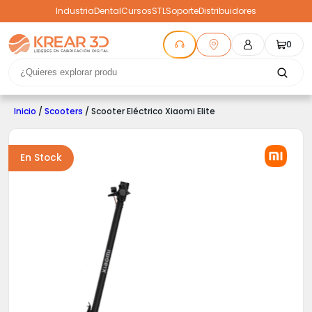
Industria
Dental
Cursos
STL
Soporte
Distribuidores
0
Inicio
/
Scooters
/ Scooter Eléctrico Xiaomi Elite
En Stock