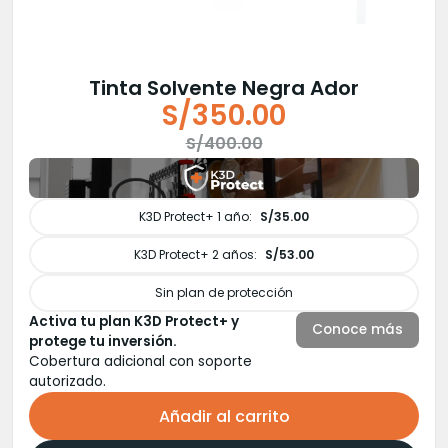
Tinta Solvente Negra Ador
S/
350.00
El
El
S/
400.00
precio
precio
original
actual
era:
es:
K3D Protect+ 1 año:
S/35.00
S/400.00.
S/350.00.
K3D Protect+ 2 años:
S/53.00
Sin plan de protección
Activa tu plan K3D Protect+ y
Conoce más
protege tu inversión.
Cobertura adicional con soporte
autorizado.
Añadir al carrito