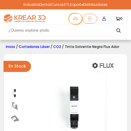
Industria
Dental
Cursos
STL
Soporte
Distribuidores
0
Inicio
/
Cortadoras Láser
/
CO2
/ Tinta Solvente Negra Flux Ador
En Stock