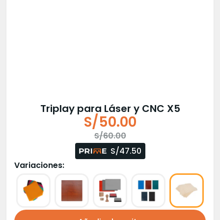
Triplay para Láser y CNC X5
S/
50.00
El
El
S/
60.00
precio
precio
S/47.50
original
actual
Variaciones:
era:
es:
S/60.00.
S/50.00.