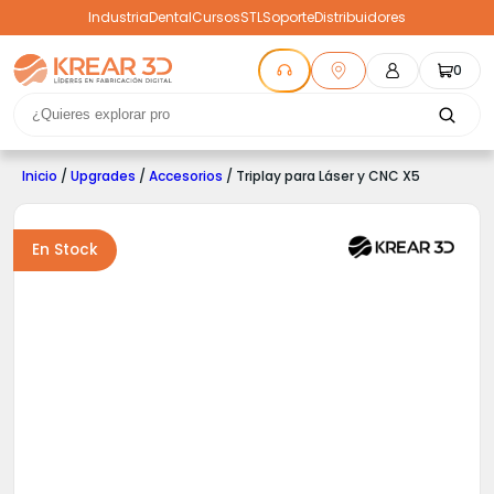
Industria
Dental
Cursos
STL
Soporte
Distribuidores
0
Inicio
/
Upgrades
/
Accesorios
/ Triplay para Láser y CNC X5
En Stock