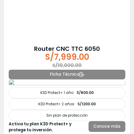
Router CNC TTC 6050
S/
7,999.00
El
El
S/
10,000.00
precio
precio
Ficha Técnica
original
actual
era:
es:
K3D Protect+ 1 año:
S/800.00
S/10,000.00.
S/7,999.00.
K3D Protect+ 2 años:
S/1200.00
Sin plan de protección
Activa tu plan K3D Protect+ y
Conoce más
protege tu inversión.