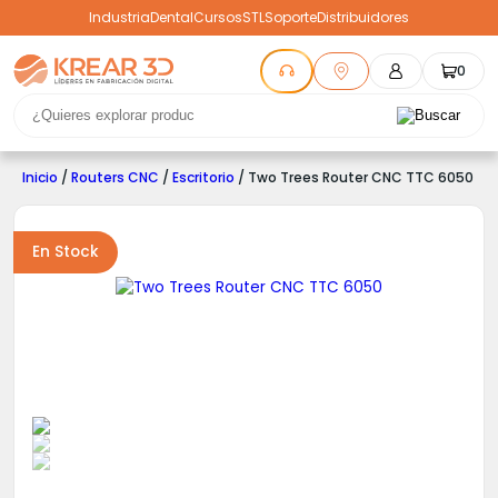
Industria
Dental
Cursos
STL
Soporte
Distribuidores
0
Inicio
/
Routers CNC
/
Escritorio
/ Two Trees Router CNC TTC 6050
En Stock