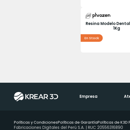
Resina Modelo Dental
1Kg
En Stock
Empresa
At
Políticas y Condiciones
Políticas de Garantía
Políticas de K3D 
Fabricaciones Digitales del Perú S.A. | RUC 20556316890