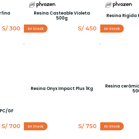
rfina
Resina Casteable Violeta
Resina Rigida 
500g
S/ 300
S/ 450
En Stock
En Stock
Resina cerámi
Resina Onyx Impact Plus 1Kg
50
 PC/GF
S/ 700
S/ 750
En Stock
En Stock