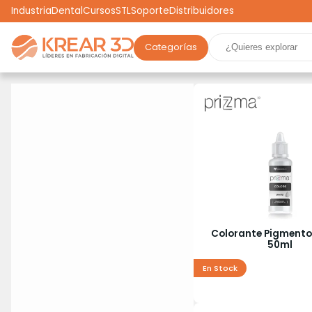
Industria
Dental
Cursos
STL
Soporte
Distribuidores
Categorías
Marcas
Impresoras 3D
Filamentos
Resinas
Robótica
Scooters
Drones
Realidad Virtual
Ga
Colorante Pigmento
50ml
En Stock