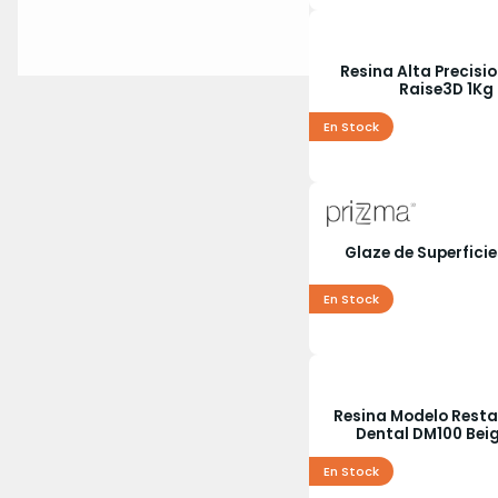
Resina Alta Precisio
Raise3D 1Kg
En Stock
Glaze de Superfici
En Stock
Resina Modelo Rest
Dental DM100 Beig
En Stock