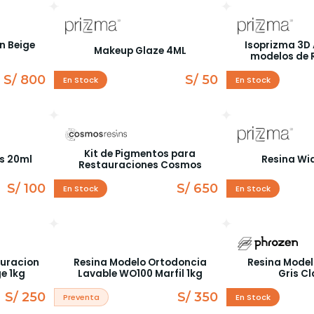
n Beige
Isoprizma 3D 
Makeup Glaze 4ML
modelos de 
S/ 800
S/ 50
En Stock
En Stock
Kit de Pigmentos para
es 20ml
Resina Wid
Restauraciones Cosmos
S/ 100
S/ 650
En Stock
En Stock
auracion
Resina Modelo Ortodoncia
Resina Model
e 1kg
Lavable WO100 Marfil 1kg
Gris Cl
S/ 250
S/ 350
Preventa
En Stock