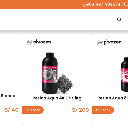
904 494 989
-
934 76
Repuestos
Upgrades
Herramientas
Acabados
Cortador
ming
Energía
Dental
Industria
Liquidaciones
PRIME
 Blanco
Resina Aqua 4K Gris 1Kg
Resina Aqua 8K
S/ 40
S/ 200
En Stock
En Stock