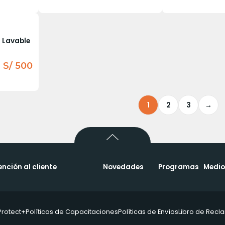
 Lavable
S/ 500
1
2
3
→
ención al cliente
Novedades
Programas
Medio
Protect+
Políticas de Capacitaciones
Políticas de Envíos
Libro de Rec