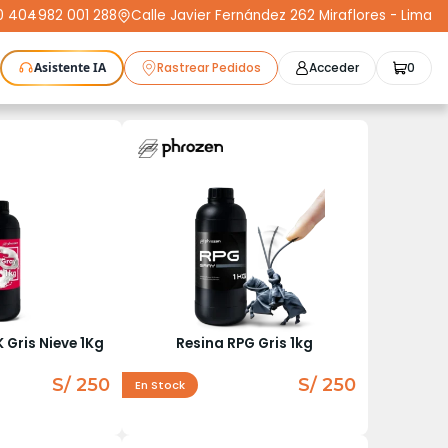
0 404
-
982 001 288
Calle Javier Fernández 262 Miraflores - Lima
Asistente IA
Rastrear Pedidos
Acceder
0
as Láser
Plotters
CNC
Escáneres 3D
Moldeo
K3D
Compra Segura
Cursos
STL
Protect+
 Gris Nieve 1Kg
Resina RPG Gris 1kg
S/ 250
S/ 250
En Stock