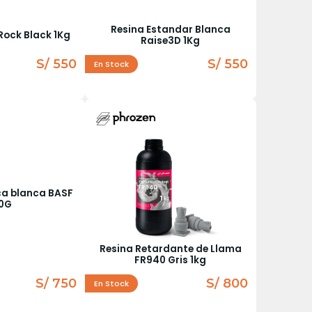
Resina Estandar Blanca
Rock Black 1Kg
Raise3D 1Kg
S/ 550
S/ 550
En Stock
ca blanca BASF
0G
Resina Retardante de Llama
FR940 Gris 1kg
S/ 750
S/ 800
En Stock