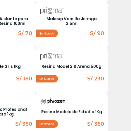
Aislante para
Makeup Vainilla Jeringa
Resina 100ml
2.5ml
S/ 70
S/ 90
En Stock
e Gris 1Kg
Resina Model 2.0 Arena 500g
S/ 180
S/ 230
En Stock
o Profesional
Resina Modelo de Estudio 1Kg
aro 1kg
S/ 350
S/ 350
En Stock