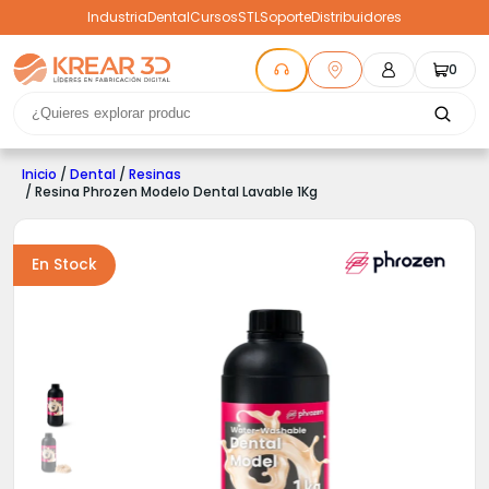
Industria
Dental
Cursos
STL
Soporte
Distribuidores
0
Inicio
/
Dental
/
Resinas
/ Resina Phrozen Modelo Dental Lavable 1Kg
En Stock