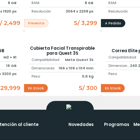
8 GB
RAM
8 GB
RAM
 x 1920 px
Resolución
2064 x 2208 px
Resolución
/ 2,499
S/ 3,299
Preventa
A Pedido
Cubierta Facial Transpirable
GB
Correa Elite
para Quest 3S
M2 + R1
Compatibilidad
Compatibilidad
Meta Quest 3S
16 GB
Dimensiones
Dimensiones
166 x 106 x 104 mm
x 3200 px
Peso
Peso
0,6 kg
 29,999
S/ 300
En Stock
En Stock
tención al cliente
Novedades
Programas
Me