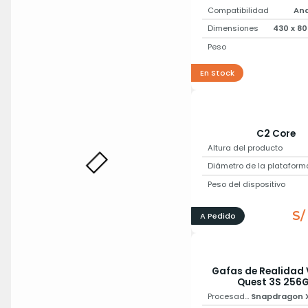
Compatibilidad
And
Dimensiones
430 x 8
Peso
En Stock
C2 Core
Altura del producto
Diámetro de la plataform
Peso del dispositivo
S/
A Pedido
Gafas de Realidad 
Quest 3S 256
Procesador