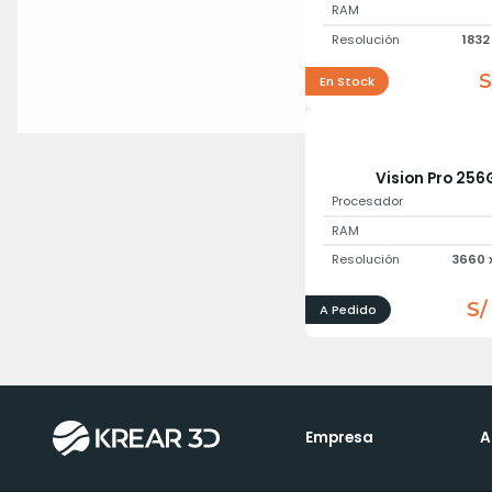
RAM
Resolución
1832
S
En Stock
Vision Pro 256
Procesador
RAM
Resolución
3660 
S/
A Pedido
Empresa
A