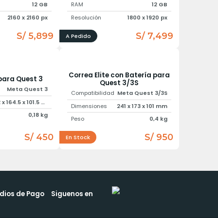
12 GB
RAM
12 GB
2160 x 2160 px
Resolución
1800 x 1920 px
S/ 5,899
S/ 7,499
A Pedido
Correa Elite con Batería para
 para Quest 3
Quest 3/3S
Meta Quest 3
Compatibilidad
Meta Quest 3/3S
240.2 x 164.5 x 101.5 mm
Dimensiones
241 x 173 x 101 mm
0,18 kg
Peso
0,4 kg
S/ 450
S/ 950
En Stock
dios de Pago
Siguenos en