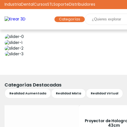
Industria
Dental
Cursos
STL
Soporte
Distribuidores
Categorías
Marcas
Impresoras 3D
Filamentos
Resinas
Robótica
Scooters
Drones
Realidad Virtual
Ga
Categorías Destacadas
Realidad Aumentada
Realidad Mixta
Realidad Virtual
Proyector de Holog
43cm