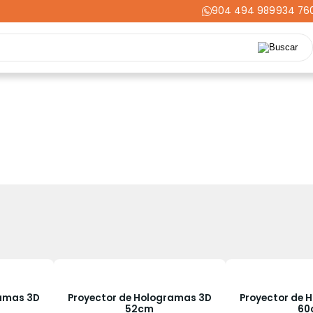
904 494 989
-
934 76
Repuestos
Upgrades
Herramientas
Acabados
Cortador
ming
Energía
Dental
Industria
Liquidaciones
PRIME
ramas 3D
Proyector de Hologramas 3D
Proyector de 
52cm
60