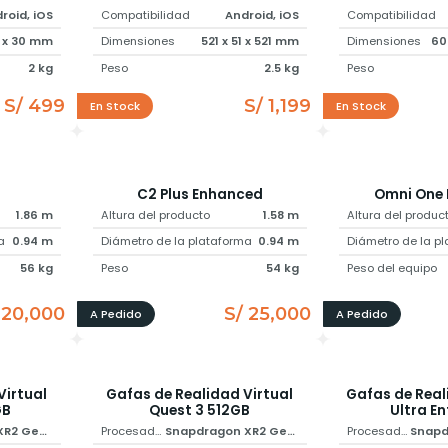
roid, iOS
Compatibilidad
Android, iOS
Compatibilidad
0 x 30 mm
Dimensiones
521 x 51 x 521 mm
Dimensiones
60
2 kg
Peso
2.5 kg
Peso
S/ 499
S/ 1,199
En Stock
En Stock
C2 Plus Enhanced
Omni One 
1.86 m
Altura del producto
1.58 m
Altura del produc
a
0.94 m
Diámetro de la plataforma
0.94 m
Diámetro de la p
56 kg
Peso
54 kg
Peso del equipo
 20,000
S/ 25,000
A Pedido
A Pedido
Virtual
Gafas de Realidad Virtual
Gafas de Real
GB
Quest 3 512GB
Ultra En
Snapdragon XR2 Gen 2
Procesador
Snapdragon XR2 Gen2
Procesador