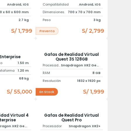
Android, iOS
Compatibilidad
Android, iOS
0 x 60 x 600 mm
Dimensiones
700 x 70 x 700 mm
2.7 kg
Peso
3 kg
S/ 1,799
S/ 2,799
Preventa
Gafas de Realidad Virtual
Enterprise
Quest 3S 128GB
to
1.50 m
Procesador
Snapdragon XR2 Gen 2
lataforma
1.20 m
RAM
8 GB
68 kg
Resolución
1832 x 1920 px
S/ 55,000
S/ 1,999
En Stock
idad Virtual 4
Gafas de Realidad Virtual
terprise
Quest Pro
Snapdragon XR2 Gen 2
Procesador
Snapdragon XR2+