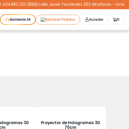
0 404
-
982 001 288
Calle Javier Fernández 262 Miraflores - Lima
Asistente IA
Rastrear Pedidos
Acceder
0
as Láser
Plotters
CNC
Escáneres 3D
Moldeo
K3D
Compra Segura
Cursos
STL
Protect+
Hologramas 3D
Proyector de Hologramas 3D
cm
70cm