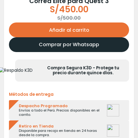
Correa Elite para Quest 3
S/
450.00
El
El
S/
500.00
precio
precio
Añadir al carrito
original
actual
era:
es:
Comprar por Whatsapp
S/500.00.
S/450.00.
Compra Segura K3D - Protege tu
precio durante quince días.
Métodos de entrega
Despacho Programado
Envíos a todo el Perú. Precios disponibles en el
carrito.
Retiro en Tienda
Disponible para recojo en tienda en 24 horas
desde la compra.