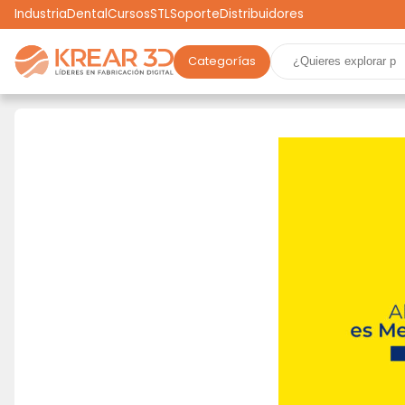
Industria
Dental
Cursos
STL
Soporte
Distribuidores
Categorías
Marcas
Impresoras 3D
Filamentos
Resinas
Robótica
Scooters
Drones
Realidad Virtual
Ga