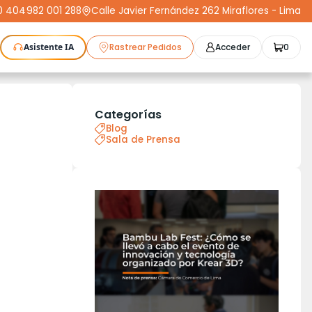
0 404
-
982 001 288
Calle Javier Fernández 262 Miraflores - Lima
Asistente IA
Rastrear Pedidos
Acceder
0
as Láser
Plotters
CNC
Escáneres 3D
Moldeo
K3D
Compra Segura
Cursos
STL
Categorías
Protect+
Blog
Sala de Prensa