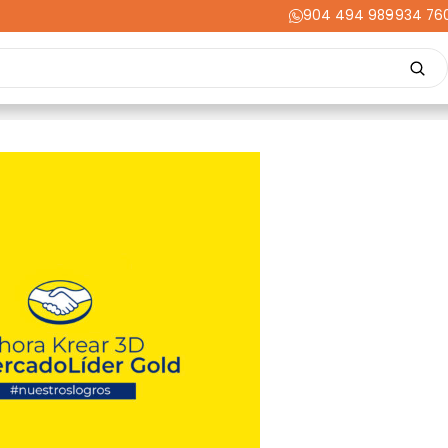
904 494 989
-
934 76
Repuestos
Upgrades
Herramientas
Acabados
Cortador
ming
Energía
Dental
Industria
Liquidaciones
PRIME