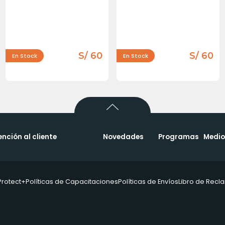
S/ 60
S/ 60
En Stock
En Stock
ención al cliente
Novedades
Programas
Medio
Protect+
Políticas de Capacitaciones
Políticas de Envíos
Libro de Rec