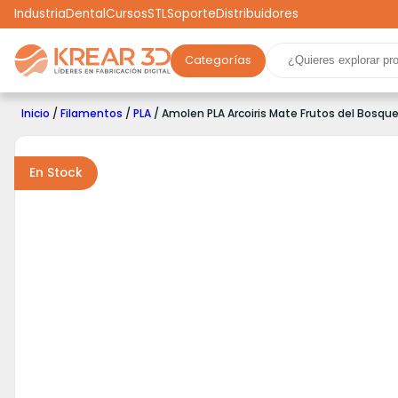
Industria
Dental
Cursos
STL
Soporte
Distribuidores
Categorías
Marcas
Impresoras 3D
Filamentos
Resinas
Inicio
/
Filamentos
/
PLA
/ Amolen PLA Arcoiris Mate Frutos del Bosqu
Robótica
Scooters
Drones
Realidad Virtual
Ga
En Stock