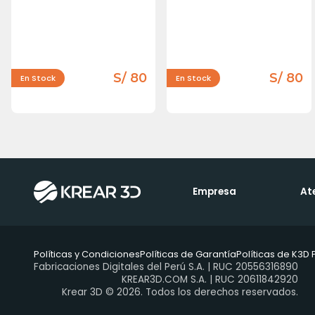
S/ 80
S/ 80
En Stock
En Stock
Empresa
At
Políticas y Condiciones
Políticas de Garantía
Políticas de K3D 
Fabricaciones Digitales del Perú S.A. | RUC 20556316890
KREAR3D.COM S.A. | RUC 20611842920
Krear 3D © 2026. Todos los derechos reservados.