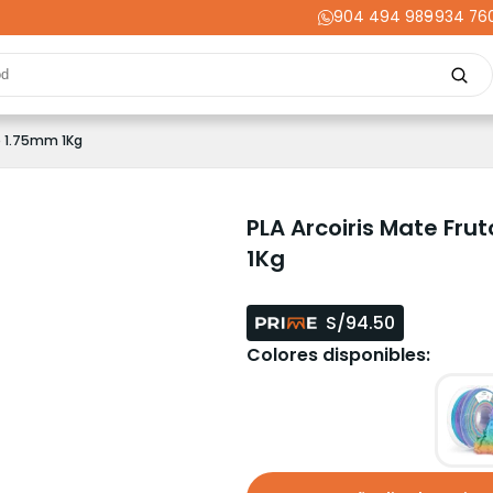
904 494 989
-
934 76
Repuestos
Upgrades
Herramientas
Acabados
Cortador
e 1.75mm 1Kg
ming
Energía
Dental
Industria
Liquidaciones
PRIME
PLA Arcoiris Mate Fru
1Kg
S/94.50
Colores disponibles: