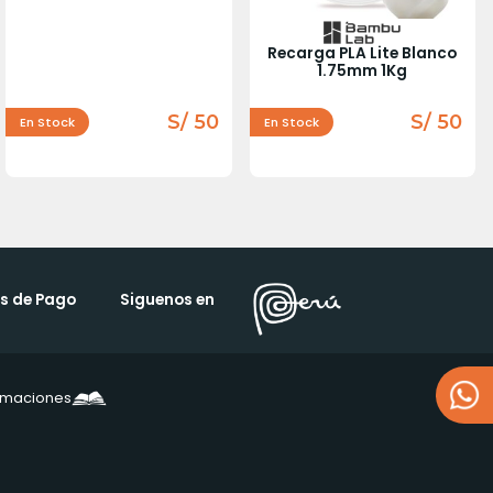
Recarga PLA Lite Blanco
1.75mm 1Kg
S/ 50
S/ 50
En Stock
En Stock
s de Pago
Siguenos en
lamaciones