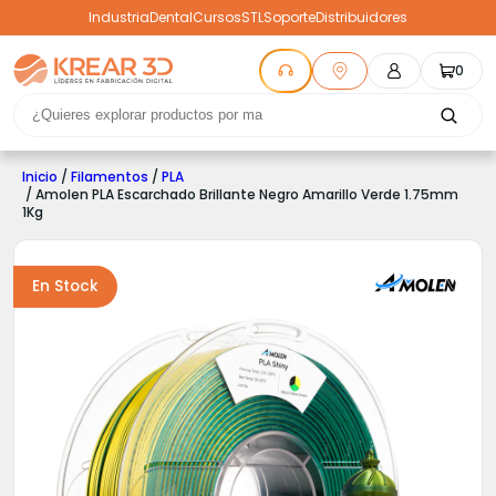
Industria
Dental
Cursos
STL
Soporte
Distribuidores
0
Inicio
/
Filamentos
/
PLA
/ Amolen PLA Escarchado Brillante Negro Amarillo Verde 1.75mm
1Kg
En Stock