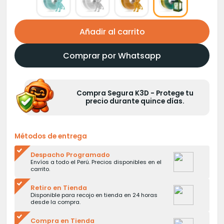
S/130.00.
S/110.00.
Añadir al carrito
Comprar por Whatsapp
Compra Segura K3D - Protege tu
precio durante quince días.
Métodos de entrega
Despacho Programado
Envíos a todo el Perú. Precios disponibles en el
carrito.
Retiro en Tienda
Disponible para recojo en tienda en 24 horas
desde la compra.
Compra en Tienda