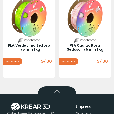
PLA Verde Lima Sedoso
PLA Cuarzo Rosa
1.75 mm 1 kg
Sedoso 1.75 mm 1 kg
S/ 80
S/ 80
En Stock
En Stock
Empresa
Calle Javier Fernandez 262
Nosotros