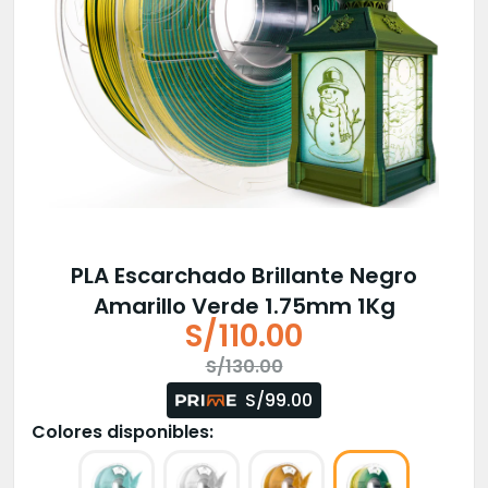
PLA Escarchado Brillante Negro
Amarillo Verde 1.75mm 1Kg
S/
110.00
El
El
S/
130.00
precio
precio
S/99.00
original
actual
Colores disponibles:
era:
es: