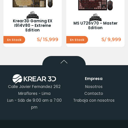
Krear3D Gaming EX
MS U726V70 – Master
I914V80 – Extreme
Edition
Edition
S/ 15,999
S/ 9,999
En Stock
En Stock
Empresa
Calle Javier Fernandez 262
Nosotros
Miraflores - Lima
Contacto
Lun - Sáb de 9:00 am a 7:00
Trabaja con nosotros
pm