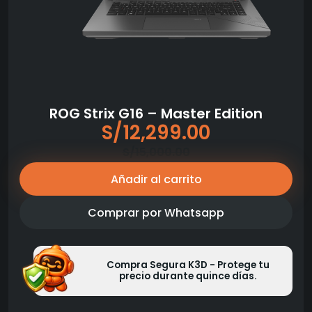
ROG Strix G16 – Master Edition
S/
12,299.00
El
El
S/
15,000.00
precio
precio
Añadir al carrito
original
actual
era:
es:
Comprar por Whatsapp
S/15,000.00.
S/12,299.00.
Compra Segura K3D - Protege tu
precio durante quince días.