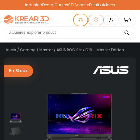
Industria
Dental
Cursos
STL
Soporte
Distribuidores
0
Inicio
/
Gaming
/
Master
/ ASUS ROG Strix G16 – Master Edition
En Stock