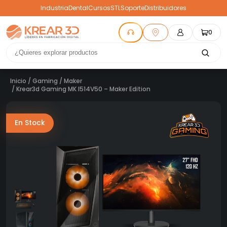
Industria
Dental
Cursos
STL
Soporte
Distribuidores
0
Inicio
/
Gaming
/
Maker
/ Krear3d Gaming MK I514V50 – Maker Edition
En Stock