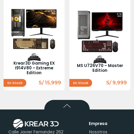
Krear3D Gaming EX
MS U726V70 – Master
I914V80 – Extreme
Edition
Edition
S/ 15,999
S/ 9,999
En Stock
En Stock
Empresa
Calle Javier Fernandez 262
Nosotros