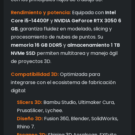
Rendimiento y potencia:
Equipada con
Intel
Core i5-14400F
y
NVIDIA GeForce RTX 3050 6
GB
, garantiza fluidez en modelado, slicing y
procesamiento de nubes de puntos. Su
memoria 16 GB DDR5
y
almacenamiento 1 TB
NVMe SSD
permiten multitarea y manejo ágil
de proyectos 3D.
Compatibilidad 3D:
Optimizada para
integrarse con el ecosistema de fabricación
digital:
Slicers 3D:
Bambu Studio, Ultimaker Cura,
PrusaSlicer, Lychee.
Diseño 3D:
Fusion 360, Blender, SolidWorks,
Rhino 7.
Escaneo 3D:
Shining 3D Aoralscan, EXSuite,