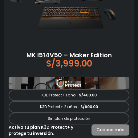
MK I514V50 – Maker Edition
S/
3,999.00
El
El
S/
5,000.00
precio
precio
original
actual
era:
es:
K3D Protect+ 1 año:
S/400.00
S/5,000.00.
S/3,999.00.
K3D Protect+ 2 años:
S/600.00
Sin plan de protección
Activa tu plan K3D Protect+ y
Conoce más
protege tu inversión.