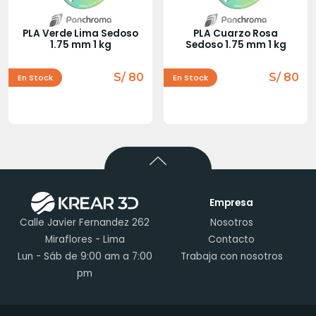
PLA Verde Lima Sedoso
PLA Cuarzo Rosa
1.75 mm 1 kg
Sedoso 1.75 mm 1 kg
S/ 80
S/ 80
En Stock
En Stock
Empresa
Calle Javier Fernandez 262
Nosotros
Miraflores - Lima
Contacto
Lun - Sáb de 9:00 am a 7:00
Trabaja con nosotros
pm