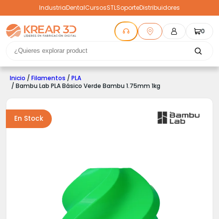
Industria
Dental
Cursos
STL
Soporte
Distribuidores
0
Inicio
/
Filamentos
/
PLA
/ Bambu Lab PLA Básico Verde Bambu 1.75mm 1kg
En Stock