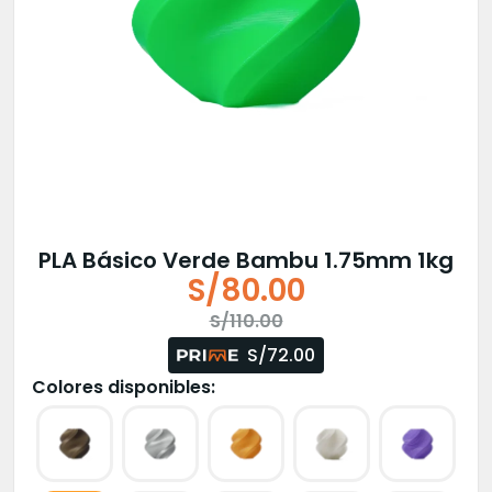
PLA Básico Verde Bambu 1.75mm 1kg
S/
80.00
El
El
S/
110.00
precio
precio
S/72.00
original
actual
Colores disponibles:
era:
es:
S/110.00.
S/80.00.