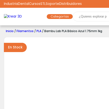
Industria
Dental
Cursos
STL
Soporte
Distribuidores
Categorías
Marcas
Impresoras 3D
Filamentos
Resinas
Inicio
/
Filamentos
/
PLA
/ Bambu Lab PLA Básico Azul 1.75mm 1kg
Robótica
Scooters
Drones
Realidad Virtual
Ga
En Stock