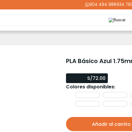
904 494 989
-
934 76
Repuestos
Upgrades
Herramientas
Acabados
Cortador
ming
Energía
Dental
Industria
Liquidaciones
PRIME
PLA Básico Azul 1.75
S/72.00
Colores disponibles:
Añadir al carrito