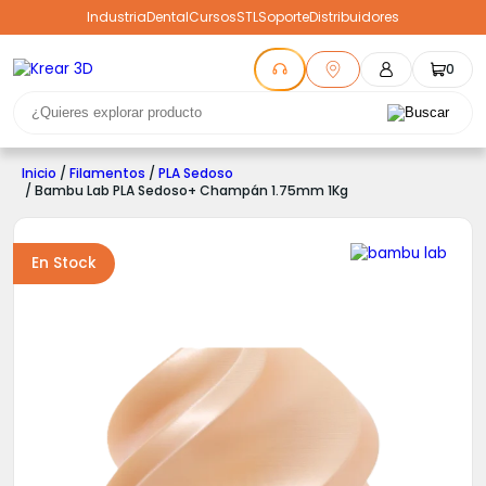
Industria
Dental
Cursos
STL
Soporte
Distribuidores
0
Inicio
/
Filamentos
/
PLA Sedoso
/ Bambu Lab PLA Sedoso+ Champán 1.75mm 1Kg
En Stock