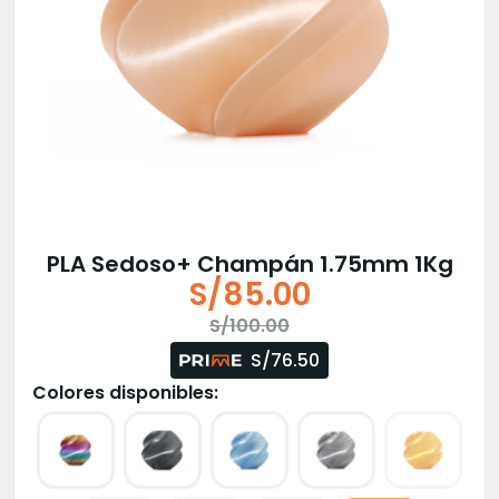
PLA Sedoso+ Champán 1.75mm 1Kg
S/
85.00
El
El
S/
100.00
precio
precio
S/76.50
original
actual
Colores disponibles:
era:
es:
S/100.00.
S/85.00.