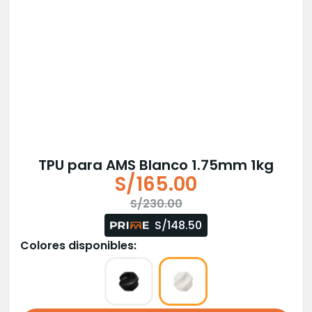
TPU para AMS Blanco 1.75mm 1kg
S/
165.00
El
El
S/
230.00
precio
precio
S/148.50
original
actual
Colores disponibles:
era:
es:
S/230.00.
S/165.00.