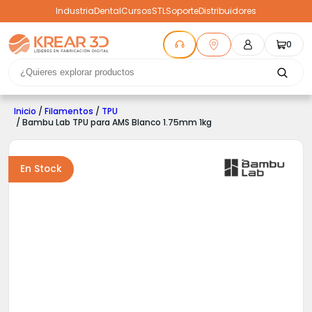
Industria
Dental
Cursos
STL
Soporte
Distribuidores
0
Inicio
/
Filamentos
/
TPU
/ Bambu Lab TPU para AMS Blanco 1.75mm 1kg
En Stock