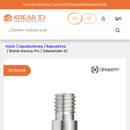
Industria
Dental
Cursos
STL
Soporte
Distribuidores
0
Inicio
/
Liquidaciones
/
Repuestos
/ Barrel Genius Pro / Sidewinder X2
En Stock