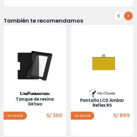
También te recomendamos
Tanque de resina
Pantalla LCD Ámbar
GKtwo
Reflex RS
S/ 300
S/ 899
En Stock
En Stock