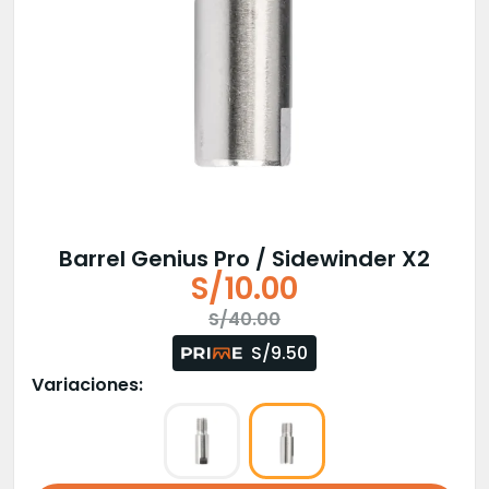
Barrel Genius Pro / Sidewinder X2
S/
10.00
El
El
S/
40.00
precio
precio
S/9.50
original
actual
Variaciones:
era:
es:
S/40.00.
S/10.00.